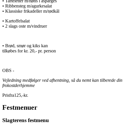
• Tarteletter m/høns i asparges
• Ribbensteg m/agurkesalat
• Klassiske frikadeller m/rødkål
• Kartoffelsalat
• 2 slags oste m/vindruer
• Brød, smør og kiks kan
tilkøbes for kr. 20,- pr. person
OBS -
Vejledning medfølger ved afhentning, så du nemt kan tilberede din
frokostderhjemme
Pris
fra
125
,
-
kr.
Festmenuer
Slagterens festmenu