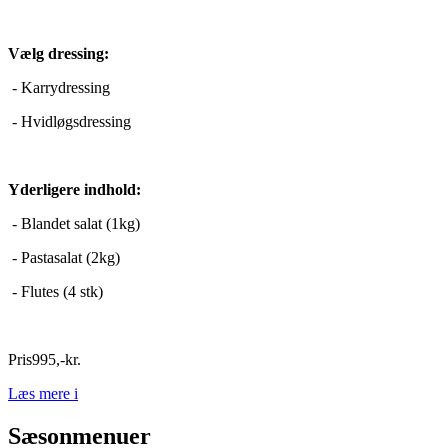
Vælg dressing:
- Karrydressing
- Hvidløgsdressing
Yderligere indhold:
- Blandet salat (1kg)
- Pastasalat (2kg)
- Flutes (4 stk)
Pris
995
,
-
kr.
Læs mere
i
Sæsonmenuer