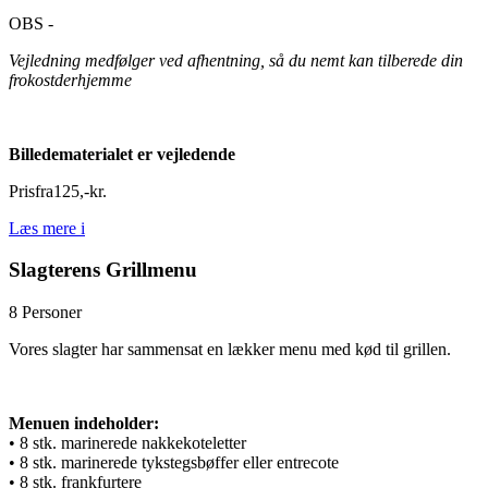
OBS -
Vejledning medfølger ved afhentning, så du nemt kan tilberede din
frokostderhjemme
Billedematerialet er vejledende
Pris
fra
125
,
-
kr.
Læs mere
i
Slagterens Grillmenu
8 Personer
Vores slagter har sammensat en lækker menu med kød til grillen.
Menuen indeholder:
• 8 stk. marinerede nakkekoteletter
• 8 stk. marinerede tykstegsbøffer eller entrecote
• 8 stk. frankfurtere