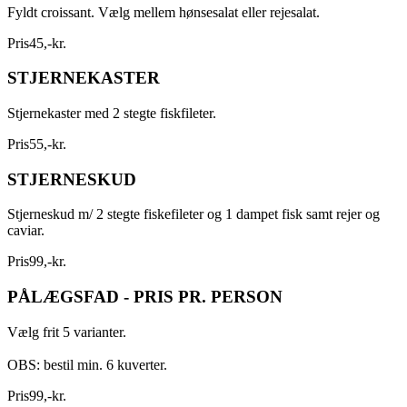
Fyldt croissant. Vælg mellem hønsesalat eller rejesalat.
Pris
45
,
-
kr.
STJERNEKASTER
Stjernekaster med 2 stegte fiskfileter.
Pris
55
,
-
kr.
STJERNESKUD
Stjerneskud m/ 2 stegte fiskefileter og 1 dampet fisk samt rejer og
caviar.
Pris
99
,
-
kr.
PÅLÆGSFAD - PRIS PR. PERSON
Vælg frit 5 varianter.
OBS: bestil min. 6 kuverter.
Pris
99
,
-
kr.