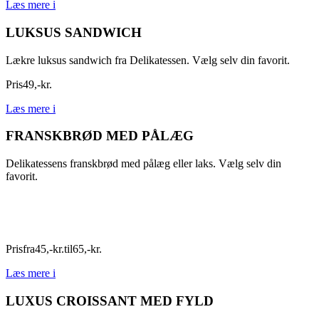
Læs mere
i
LUKSUS SANDWICH
Lækre luksus sandwich fra Delikatessen. Vælg selv din favorit.
Pris
49
,
-
kr.
Læs mere
i
FRANSKBRØD MED PÅLÆG
Delikatessens franskbrød med pålæg eller laks. Vælg selv din
favorit.
Pris
fra
45
,
-
kr.
til
65
,
-
kr.
Læs mere
i
LUXUS CROISSANT MED FYLD