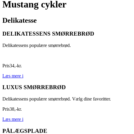
Mustang cykler
Delikatesse
DELIKATESSENS SMØRREBRØD
Delikatessens populære smørrebrød.
Pris
34
,
-
kr.
Læs mere
i
LUXUS SMØRREBRØD
Delikatessens populære smørrebrød. Vælg dine favoritter.
Pris
38
,
-
kr.
Læs mere
i
PÅLÆGSPLADE