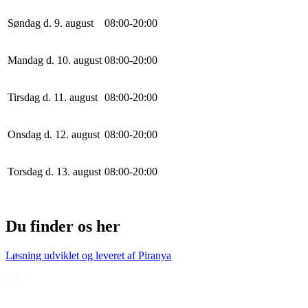
Søndag d. 9. august
0
8
:
0
0
-
20
:
0
0
Mandag d. 10. august
0
8
:
0
0
-
20
:
0
0
Tirsdag d. 11. august
0
8
:
0
0
-
20
:
0
0
Onsdag d. 12. august
0
8
:
0
0
-
20
:
0
0
Torsdag d. 13. august
0
8
:
0
0
-
20
:
0
0
Du finder os her
Løsning udviklet og leveret af
Piranya