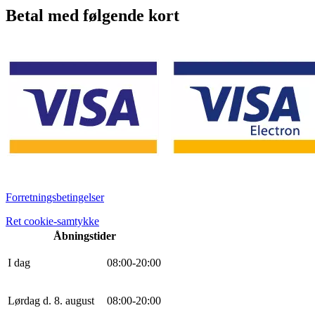
Betal med følgende kort
Forretningsbetingelser
Ret cookie-samtykke
Åbningstider
I dag
0
8
:
0
0
-
20
:
0
0
Lørdag d. 8. august
0
8
:
0
0
-
20
:
0
0