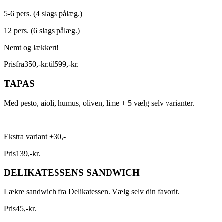
5-6 pers. (4 slags pålæg.)
12 pers. (6 slags pålæg.)
Nemt og lækkert!
Pris
fra
350
,
-
kr.
til
599
,
-
kr.
TAPAS
Med pesto, aioli, humus, oliven, lime + 5 vælg selv varianter.
Ekstra variant +30,-
Pris
139
,
-
kr.
DELIKATESSENS SANDWICH
Lækre sandwich fra Delikatessen. Vælg selv din favorit.
Pris
45
,
-
kr.