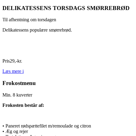
DELIKATESSENS TORSDAGS SMØRREBRØD
Til afhentning om torsdagen
Delikatessens populære smørrebrød.
Pris
29
,
-
kr.
Læs mere
i
Frokostmenu
Min. 8 kuverter
Frokosten består af:
• Paneret rødspættefilet m/remoulade og citron
• Æg og rejer