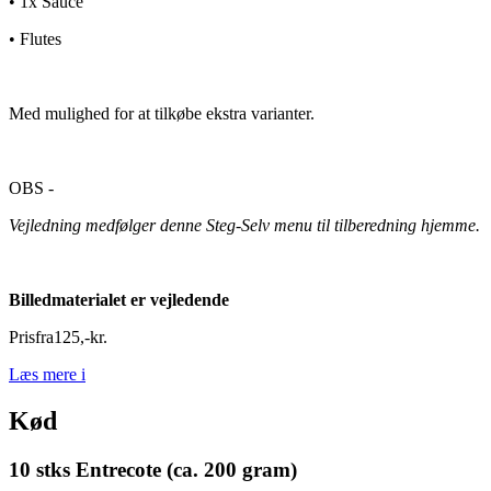
• 1x Sauce
• Flutes
Med mulighed for at tilkøbe ekstra varianter.
OBS -
Vejledning medfølger denne Steg-Selv menu til tilberedning hjemme.
Billedmaterialet er vejledende
Pris
fra
125
,
-
kr.
Læs mere
i
Kød
10 stks Entrecote (ca. 200 gram)