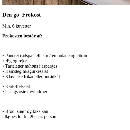
Den go' Frokost
Min. 6 kuverter
Frokosten består af:
• Paneret rødspættefilet m/remoulade og citron
• Æg og rejer
• Tarteletter m/høns i asparges
• Kamsteg m/agurkesalat
• Klassiske frikadeller m/rødkål
• Kartoffelsalat
• 2 slags oste m/vindruer
• Brød, smør og kiks kan
tilkøbes for kr. 20,- pr. person