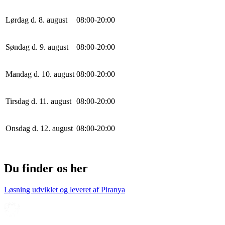
Lørdag d. 8. august
0
8
:
0
0
-
20
:
0
0
Søndag d. 9. august
0
8
:
0
0
-
20
:
0
0
Mandag d. 10. august
0
8
:
0
0
-
20
:
0
0
Tirsdag d. 11. august
0
8
:
0
0
-
20
:
0
0
Onsdag d. 12. august
0
8
:
0
0
-
20
:
0
0
Du finder os her
Løsning udviklet og leveret af
Piranya