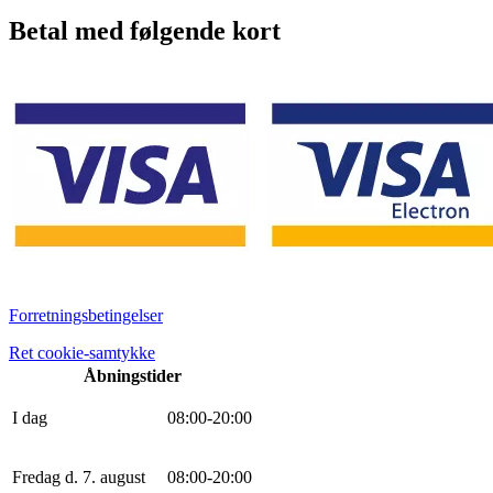
Betal med følgende kort
Forretningsbetingelser
Ret cookie-samtykke
Åbningstider
I dag
0
8
:
0
0
-
20
:
0
0
Fredag d. 7. august
0
8
:
0
0
-
20
:
0
0