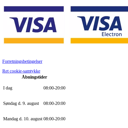
Forretningsbetingelser
Ret cookie-samtykke
Åbningstider
I dag
0
8
:
0
0
-
20
:
0
0
Søndag d. 9. august
0
8
:
0
0
-
20
:
0
0
Mandag d. 10. august
0
8
:
0
0
-
20
:
0
0