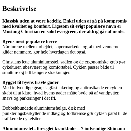
Beskrivelse
Klassisk uden at være kedelig. Enkel uden at gå på kompromis
med kvalitet og komfort. Ligesom sit evigt populære navn er
Mustang Christian en solid evergreen, der aldrig går af mode.
Byens mest populære herre
Når turene mellem arbejdet, supermarkedet og øl med vennerne
glider nemmere, gør hele hverdagen det også.
Christians lette aluminiumsstel, sadlen og de ergonomiske greb gør
cykelturen ubesværet og komfortabel. Cyklen passer både til
smutture og lidt længere strækninger.
Bygget til byens travle gader
Med indvendige gear, slagfast lakering og antirustkæde er cyklen
skabt til at klare, hvad byens gader måtte byde på af vandpytter,
snavs og parkeringer i det fri.
Dobbeltbundede aluminiumsfælge, dæk med
punkteringsbeskyttende indlæg og fodbremse gør cyklen parat til de
trafikerede cykelstier.
Aluminiumsstel - forseglet krankboks – 7 indvendige Shimano