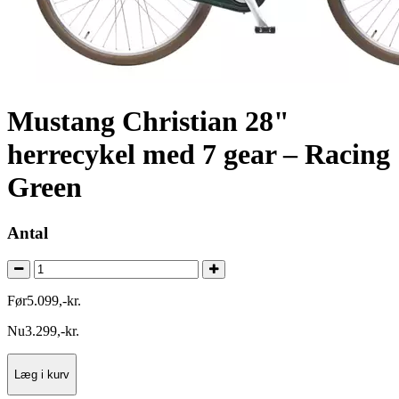
Mustang Christian 28"
herrecykel med 7 gear – Racing
Green
Antal
Før
5.099
,
-
kr.
Nu
3.299
,
-
kr.
Læg i kurv