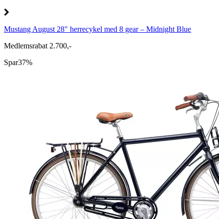
Mustang August 28" herrecykel med 8 gear – Midnight Blue
Medlemsrabat 2.700,-
Spar
37%