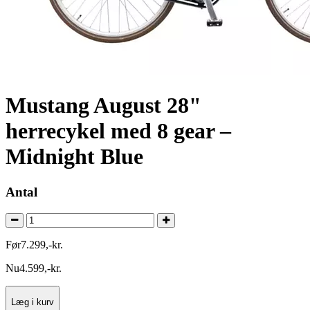
Mustang August 28"
herrecykel med 8 gear –
Midnight Blue
Antal
Før
7.299
,
-
kr.
Nu
4.599
,
-
kr.
Læg i kurv