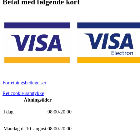
Betal med følgende kort
Forretningsbetingelser
Ret cookie-samtykke
Åbningstider
I dag
0
8
:
0
0
-
20
:
0
0
Mandag d. 10. august
0
8
:
0
0
-
20
:
0
0