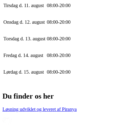
Tirsdag d. 11. august
0
8
:
0
0
-
20
:
0
0
Onsdag d. 12. august
0
8
:
0
0
-
20
:
0
0
Torsdag d. 13. august
0
8
:
0
0
-
20
:
0
0
Fredag d. 14. august
0
8
:
0
0
-
20
:
0
0
Lørdag d. 15. august
0
8
:
0
0
-
20
:
0
0
Du finder os her
Løsning udviklet og leveret af
Piranya