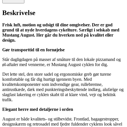
Beskrivelse
Frisk luft, motion og udsigt til dine omgivelser. Der er god
grund til at nyde hverdagens cykelture. Særligt i selskab med
Mustang August. Her går du hverken ned på kvalitet eller
design.
Gør transporttid til en fornøjelse
Står dagligdagen på masser af småture til den lokale pizzamand og
øl-aftaler med vennerne, er Mustang August cyklen for dig.
Det lette stel, den store sadel og ergonomiske greb gør turene
komfortable og får dig hurtigt igennem byen. Med
kvalitetskomponenter som indvendige gear, rullebremse,
antirustkæde, dæk med punkteringsbeskyttende indlæg, alufælge og
slagfast lakering er cyklen skabt til at klare vind, vejr og hektisk
trafik.
Elegant herre med detaljerne i orden
August er både kvalitets- og stilbevidst. Frontlad, bagagestropper,
designskærm og retrosadel med fjedre fuldender cyklens look såvel