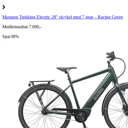
Mustang Trekking Electric 28" elcykel med 7 gear – Racing Green
Medlemsrabat 7.000,-
Spar
38%