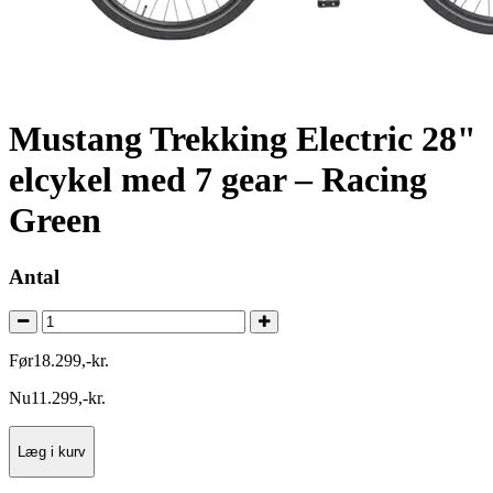
Mustang Trekking Electric 28"
elcykel med 7 gear – Racing
Green
Antal
Før
18.299
,
-
kr.
Nu
11.299
,
-
kr.
Læg i kurv