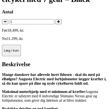
Antal
Før
18.499
,
-
kr.
Nu
11.299
,
-
kr.
Læg i kurv
Beskrivelse
Mange danskere har allerede luret fidusen - skal du med på
elbølgen? Augusta Electric med forhjulsmotor lægger kræfter i,
så du kan spare på dine og nyde cykelturen fuldt ud.
Maksimal motorhjælp med et minimum af kræfter
Augusta
Electric er udstyret med 8 indvendige Shimano Nexus gear og
forhjulsmotor, som giver dig følelsen af at blive trukket.
Praktiske detaljer og god komfort