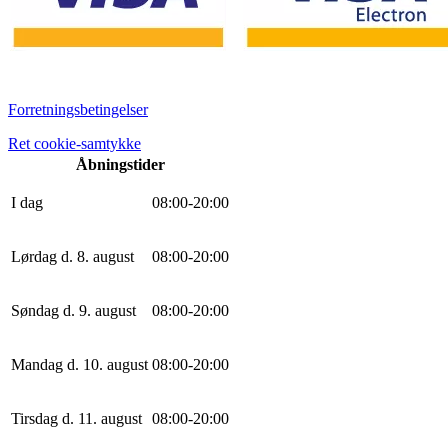
Forretningsbetingelser
Ret cookie-samtykke
Åbningstider
I dag
0
8
:
0
0
-
20
:
0
0
Lørdag d. 8. august
0
8
:
0
0
-
20
:
0
0
Søndag d. 9. august
0
8
:
0
0
-
20
:
0
0
Mandag d. 10. august
0
8
:
0
0
-
20
:
0
0
Tirsdag d. 11. august
0
8
:
0
0
-
20
:
0
0