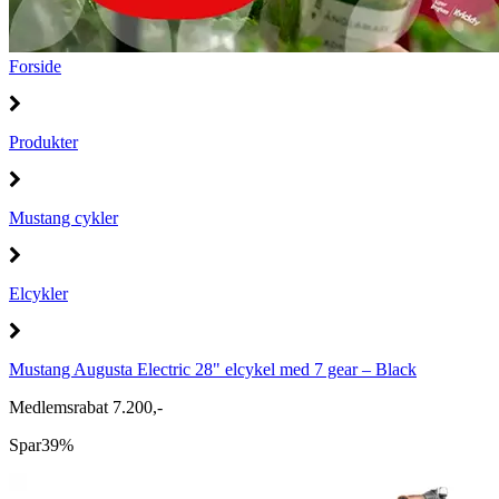
Forside
Produkter
Mustang cykler
Elcykler
Mustang Augusta Electric 28" elcykel med 7 gear – Black
Medlemsrabat 7.200,-
Spar
39%