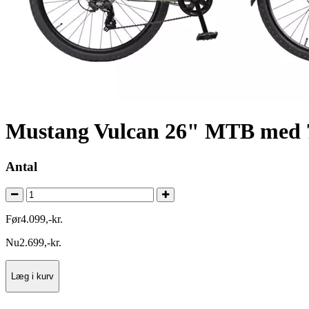
Mustang Vulcan 26" MTB med 7 
Antal
Før
4.099
,
-
kr.
Nu
2.699
,
-
kr.
Læg i kurv