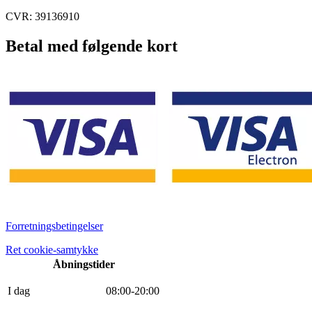
CVR: 39136910
Betal med følgende kort
Forretningsbetingelser
Ret cookie-samtykke
Åbningstider
I dag
0
8
:
0
0
-
20
:
0
0