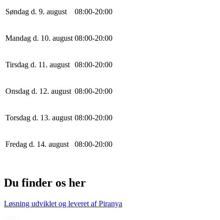
Søndag d. 9. august
0
8
:
0
0
-
20
:
0
0
Mandag d. 10. august
0
8
:
0
0
-
20
:
0
0
Tirsdag d. 11. august
0
8
:
0
0
-
20
:
0
0
Onsdag d. 12. august
0
8
:
0
0
-
20
:
0
0
Torsdag d. 13. august
0
8
:
0
0
-
20
:
0
0
Fredag d. 14. august
0
8
:
0
0
-
20
:
0
0
Du finder os her
Løsning udviklet og leveret af
Piranya