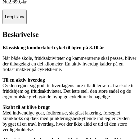
Nu
2.699
,
-
kr.
Læg i kurv
Beskrivelse
Klassisk og komfortabel cykel til børn på 8-10 år
Når både skole, fritidsaktiviteter og kammeraterne skal passes, bliver
der tilbagelagt en del kilometer. En aktiv hverdag kalder på en
trofast makker på cykelstierne.
Til en aktiv hverdag
Cyklen egner sig godt til hverdagens ture i fladt terræn - fra skole til
fritidshjem og fritidsaktiviteter. Det lette stel, den store sadel og de
ergonomiske greb gør de hyppige cykelture behagelige.
Skabt til at blive brugt
Med indvendige gear, fodbremse, slagfast lakering, forseglet
krankboks og dæk med punkteringsbeskyttende indlæg er cyklen
bygget til en travl hverdag, hvor der ikke altid er tid til den store
vedligeholdelse.