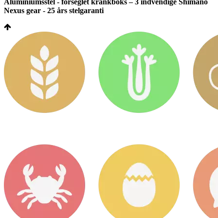
Aluminiumsstel - forseglet krankboks – 3 indvendige Shimano
Nexus gear - 25 års stelgaranti