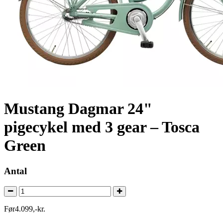
Mustang Dagmar 24"
pigecykel med 3 gear – Tosca
Green
Antal
Før
4.099
,
-
kr.