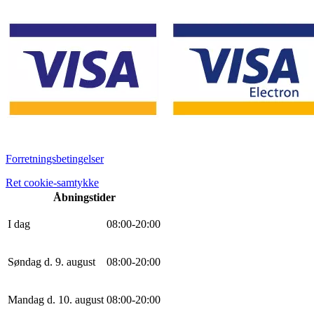
Forretningsbetingelser
Ret cookie-samtykke
Åbningstider
I dag
0
8
:
0
0
-
20
:
0
0
Søndag d. 9. august
0
8
:
0
0
-
20
:
0
0
Mandag d. 10. august
0
8
:
0
0
-
20
:
0
0