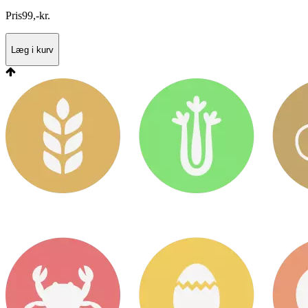
Pris
99
,
-
kr.
Læg i kurv