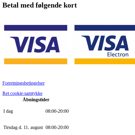
Betal med følgende kort
Forretningsbetingelser
Ret cookie-samtykke
Åbningstider
I dag
0
8
:
0
0
-
20
:
0
0
Tirsdag d. 11. august
0
8
:
0
0
-
20
:
0
0