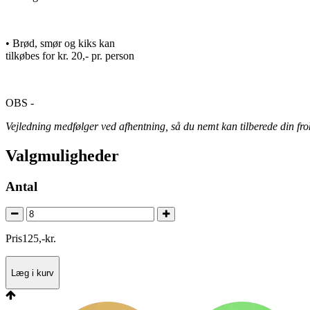
• Brød, smør og kiks kan
tilkøbes for kr. 20,- pr. person
OBS -
Vejledning medfølger ved afhentning, så du nemt kan tilberede din f
Valgmuligheder
Antal
Pris
125
,
-
kr.
Læg i kurv