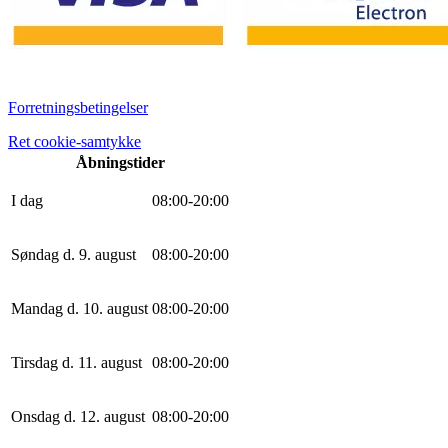
Forretningsbetingelser
Ret cookie-samtykke
Åbningstider
I dag
0
8
:
0
0
-
20
:
0
0
Søndag d. 9. august
0
8
:
0
0
-
20
:
0
0
Mandag d. 10. august
0
8
:
0
0
-
20
:
0
0
Tirsdag d. 11. august
0
8
:
0
0
-
20
:
0
0
Onsdag d. 12. august
0
8
:
0
0
-
20
:
0
0