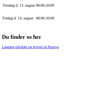
Torsdag d. 13. august
0
8
:
0
0
-
20
:
0
0
Fredag d. 14. august
0
8
:
0
0
-
20
:
0
0
Du finder os her
Løsning udviklet og leveret af
Piranya